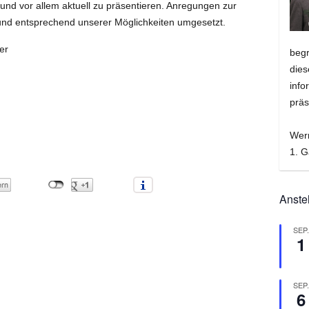
und vor allem aktuell zu präsentieren. Anregungen zur
und entsprechend unserer Möglichkeiten umgesetzt.
er
beg
dies
info
präs
Wer
1. G
Anste
SEP
1
SEP
6