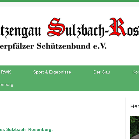
RWK
Sport & Ergebnisse
Der Gau
Kon
enberg
Her
ues Sulzbach–Rosenberg.