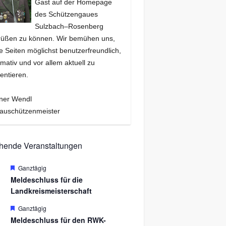
Gast auf der Homepage
des Schützengaues
Sulzbach–Rosenberg
rüßen zu können. Wir bemühen uns,
e Seiten möglichst benutzerfreundlich,
rmativ und vor allem aktuell zu
entieren.
ner Wendl
auschützenmeister
hende Veranstaltungen
H
Ganztägig
.
e
Meldeschluss für die
r
Landkreismeisterschaft
v
o
r
H
Ganztägig
.
g
e
Meldeschluss für den RWK-
e
r