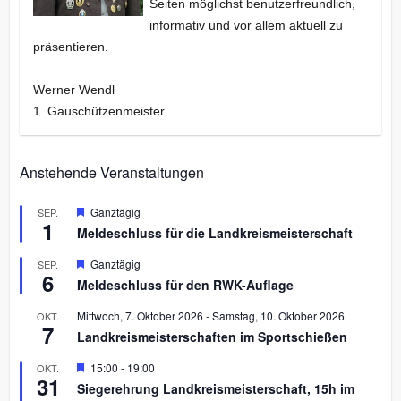
Seiten möglichst benutzerfreundlich,
informativ und vor allem aktuell zu
präsentieren.
Werner Wendl
1. Gauschützenmeister
Anstehende Veranstaltungen
H
Ganztägig
SEP.
1
e
Meldeschluss für die Landkreismeisterschaft
r
v
H
Ganztägig
SEP.
o
6
e
r
Meldeschluss für den RWK-Auflage
r
g
v
e
Mittwoch, 7. Oktober 2026
-
Samstag, 10. Oktober 2026
OKT.
o
h
7
r
Landkreismeisterschaften im Sportschießen
o
g
b
e
H
15:00
-
19:00
OKT.
e
h
31
e
n
Siegerehrung Landkreismeisterschaft, 15h im
o
r