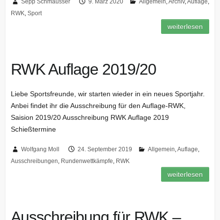
Sepp Schmausser
9. März 2020
Allgemein
,
Archiv
,
Auflage
,
RWK
,
Sport
weiterlesen
RWK Auflage 2019/20
Liebe Sportsfreunde, wir starten wieder in ein neues Sportjahr.
Anbei findet ihr die Ausschreibung für den Auflage-RWK,
Saision 2019/20 Ausschreibung RWK Auflage 2019
Schießtermine
Wolfgang Moll
24. September 2019
Allgemein
,
Auflage
,
Ausschreibungen
,
Rundenwettkämpfe
,
RWK
weiterlesen
Ausschreibung für RWK –