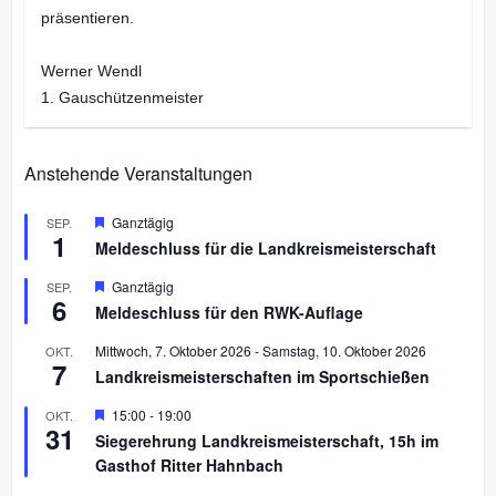
präsentieren.
Werner Wendl
1. Gauschützenmeister
Anstehende Veranstaltungen
H
Ganztägig
SEP.
1
e
Meldeschluss für die Landkreismeisterschaft
r
v
H
Ganztägig
SEP.
o
6
e
r
Meldeschluss für den RWK-Auflage
r
g
v
e
Mittwoch, 7. Oktober 2026
-
Samstag, 10. Oktober 2026
OKT.
o
h
7
r
Landkreismeisterschaften im Sportschießen
o
g
b
e
H
15:00
-
19:00
OKT.
e
h
31
e
n
Siegerehrung Landkreismeisterschaft, 15h im
o
r
b
Gasthof Ritter Hahnbach
v
e
o