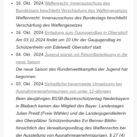
16. Okt.. 2024
Waffenrecht: Innenausschuss des
Bundestags beschließt Verschärfung des Waffengesetzes
Waffenrecht: Innenausschuss des Bundestags beschließt
Verschärfung des Waffengesetzes
16. Okt.. 2024
Einladung zum Gaujugendtag in Obersdorf
Am 03.11.2024 findet um 10 Uhr der Gaujugendtag im
Schützenheim von Edelweiß Obersdorf statt.
04. Okt.. 2024
Jugend startet mit Rekordbeteiligung in die
neue Saison
Die neue Saison des Rundenwettkampfes der Jugend hat
begonnen.
03. Okt.. 2024
Einheitliche bayernweite Umsetzung bei
Ausnahmegenehmigungen von unter 12-jährigen
Beim diesjährigen BSSB-Bezirksschützentag Niederbayern
in Blaibach kamen das Mitglied des Bayer. Landestages
Julian Preidl (Freie Wähler) und die Landesjugendleiterin
des Oberpfälzer Schützenbundes Evi Benner-Bittihn
hinsichtlich des Verwaltungsvollzug des Waffenrechts bei
der Ausstellung von Ausnahmegenehmigungen, § 27 (4)