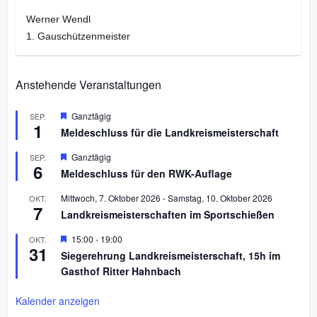
Werner Wendl
1. Gauschützenmeister
Anstehende Veranstaltungen
H
Ganztägig
SEP.
1
e
Meldeschluss für die Landkreismeisterschaft
r
v
H
Ganztägig
SEP.
o
6
e
r
Meldeschluss für den RWK-Auflage
r
g
v
e
Mittwoch, 7. Oktober 2026
-
Samstag, 10. Oktober 2026
OKT.
o
h
7
r
Landkreismeisterschaften im Sportschießen
o
g
b
e
H
15:00
-
19:00
OKT.
e
h
31
e
n
Siegerehrung Landkreismeisterschaft, 15h im
o
r
b
Gasthof Ritter Hahnbach
v
e
o
n
r
Kalender anzeigen
g