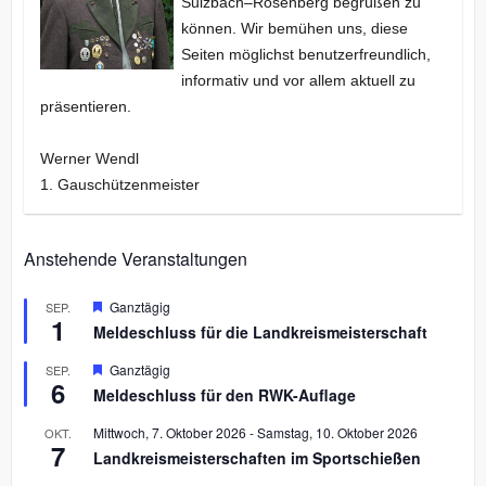
Sulzbach–Rosenberg begrüßen zu
können. Wir bemühen uns, diese
Seiten möglichst benutzerfreundlich,
informativ und vor allem aktuell zu
präsentieren.
Werner Wendl
1. Gauschützenmeister
Anstehende Veranstaltungen
H
Ganztägig
SEP.
1
e
Meldeschluss für die Landkreismeisterschaft
r
v
H
Ganztägig
SEP.
o
6
e
r
Meldeschluss für den RWK-Auflage
r
g
v
e
Mittwoch, 7. Oktober 2026
-
Samstag, 10. Oktober 2026
OKT.
o
h
7
r
Landkreismeisterschaften im Sportschießen
o
g
b