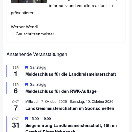
informativ und vor allem aktuell zu
präsentieren.
Werner Wendl
1. Gauschützenmeister
Anstehende Veranstaltungen
H
Ganztägig
SEP.
1
e
Meldeschluss für die Landkreismeisterschaft
r
v
H
Ganztägig
SEP.
o
6
e
r
Meldeschluss für den RWK-Auflage
r
g
v
e
Mittwoch, 7. Oktober 2026
-
Samstag, 10. Oktober 2026
OKT.
o
h
7
r
Landkreismeisterschaften im Sportschießen
o
g
b
e
H
15:00
-
19:00
OKT.
e
h
31
e
n
Siegerehrung Landkreismeisterschaft, 15h im
o
r
b
Gasthof Ritter Hahnbach