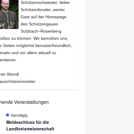
Schützenschwester, lieber
Schützenbruder, werter
Gast auf der Homepage
des Schützengaues
Sulzbach–Rosenberg
rüßen zu können. Wir bemühen uns,
e Seiten möglichst benutzerfreundlich,
rmativ und vor allem aktuell zu
entieren.
ner Wendl
auschützenmeister
hende Veranstaltungen
H
Ganztägig
.
e
Meldeschluss für die
r
Landkreismeisterschaft
v
o