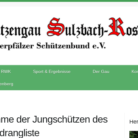
RWK
Sport & Ergebnisse
Der Gau
Kon
enberg
ahme der Jungschützen des
Her
rangliste