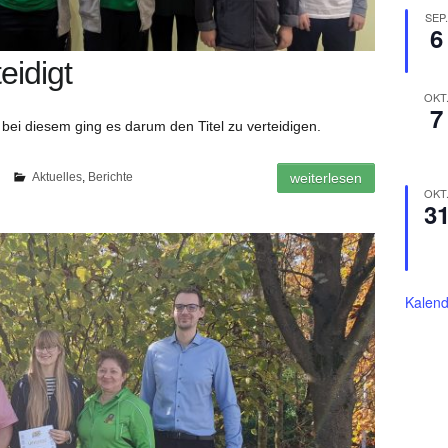
SEP
6
teidigt
OKT
7
bei diesem ging es darum den Titel zu verteidigen.
4
Aktuelles
,
Berichte
weiterlesen
OKT
3
Kalend