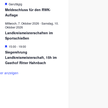
r
H
Ganztägig
.
g
e
Meldeschluss für den RWK-
e
r
Auflage
h
v
o
o
b
r
Mittwoch, 7. Oktober 2026
-
Samstag, 10.
.
e
g
Oktober 2026
n
e
Landkreismeisterschaften im
h
Sportschießen
o
b
e
H
15:00
-
19:00
.
1
n
e
Siegerehrung
r
Landkreismeisterschaft, 15h im
v
o
Gasthof Ritter Hahnbach
r
g
er anzeigen
e
h
o
b
e
n