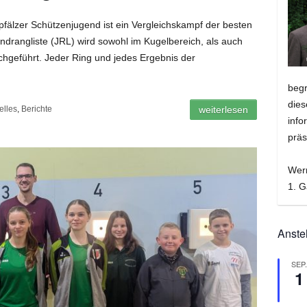
rpfälzer Schützenjugend ist ein Vergleichskampf der besten
drangliste (JRL) wird sowohl im Kugelbereich, als auch
chgeführt. Jeder Ring und jedes Ergebnis der
beg
dies
elles
,
Berichte
weiterlesen
info
präs
Wer
1. G
Anste
SEP
1