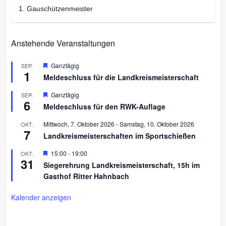
1. Gauschützenmeister
Anstehende Veranstaltungen
H
Ganztägig
SEP.
1
e
Meldeschluss für die Landkreismeisterschaft
r
v
H
Ganztägig
SEP.
o
6
e
r
Meldeschluss für den RWK-Auflage
r
g
v
e
Mittwoch, 7. Oktober 2026
-
Samstag, 10. Oktober 2026
OKT.
o
h
7
r
Landkreismeisterschaften im Sportschießen
o
g
b
e
H
15:00
-
19:00
OKT.
e
h
31
e
n
Siegerehrung Landkreismeisterschaft, 15h im
o
r
b
Gasthof Ritter Hahnbach
v
e
o
n
r
Kalender anzeigen
g
e
h
o