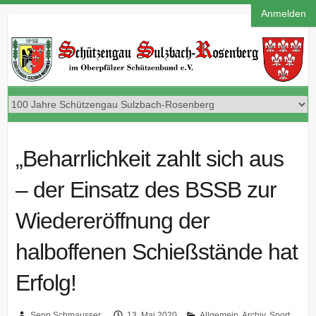
Anmelden
„Beharrlichkeit zahlt sich aus
– der Einsatz des BSSB zur
Wiedereröffnung der
halboffenen Schießstände hat
Erfolg!
Sepp Schmausser
13. Mai 2020
Allgemein
,
Archiv
,
Sport