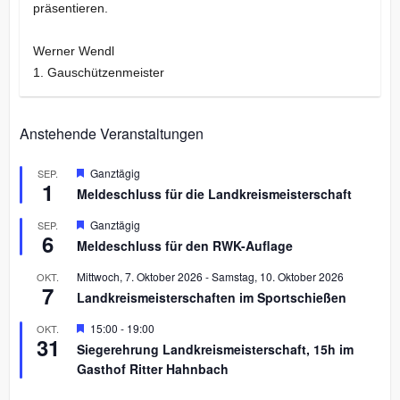
präsentieren.
Werner Wendl
1. Gauschützenmeister
Anstehende Veranstaltungen
H
Ganztägig
SEP.
1
e
Meldeschluss für die Landkreismeisterschaft
r
v
H
Ganztägig
SEP.
o
6
e
r
Meldeschluss für den RWK-Auflage
r
g
v
e
Mittwoch, 7. Oktober 2026
-
Samstag, 10. Oktober 2026
OKT.
o
h
7
r
Landkreismeisterschaften im Sportschießen
o
g
b
e
H
15:00
-
19:00
OKT.
e
h
31
e
n
Siegerehrung Landkreismeisterschaft, 15h im
o
r
b
Gasthof Ritter Hahnbach
v
e
o
n
r