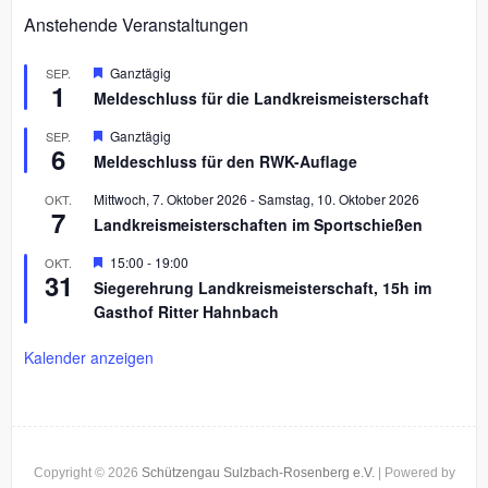
Anstehende Veranstaltungen
H
Ganztägig
SEP.
1
e
Meldeschluss für die Landkreismeisterschaft
r
v
H
Ganztägig
SEP.
o
6
e
r
Meldeschluss für den RWK-Auflage
r
g
v
e
Mittwoch, 7. Oktober 2026
-
Samstag, 10. Oktober 2026
OKT.
o
h
7
r
Landkreismeisterschaften im Sportschießen
o
g
b
e
H
15:00
-
19:00
OKT.
e
h
31
e
n
Siegerehrung Landkreismeisterschaft, 15h im
o
r
b
Gasthof Ritter Hahnbach
v
e
o
n
r
Kalender anzeigen
g
e
h
o
b
e
n
Copyright © 2026
Schützengau Sulzbach-Rosenberg e.V.
| Powered by