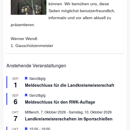
können. Wir bemühen uns, diese
Seiten möglichst benutzerfreundlich,
informativ und vor allem aktuell zu
präsentieren.
Werner Wendl
1. Gauschützenmeister
Anstehende Veranstaltungen
H
Ganztägig
SEP.
1
e
Meldeschluss für die Landkreismeisterschaft
r
v
H
Ganztägig
SEP.
o
6
e
r
Meldeschluss für den RWK-Auflage
r
g
v
e
Mittwoch, 7. Oktober 2026
-
Samstag, 10. Oktober 2026
OKT.
o
h
7
r
Landkreismeisterschaften im Sportschießen
o
g
b
e
H
15:00
-
19:00
OKT.
e