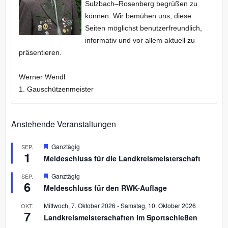
Sulzbach–Rosenberg begrüßen zu
können. Wir bemühen uns, diese
Seiten möglichst benutzerfreundlich,
informativ und vor allem aktuell zu
präsentieren.
Werner Wendl
1. Gauschützenmeister
Anstehende Veranstaltungen
H
Ganztägig
SEP.
1
e
Meldeschluss für die Landkreismeisterschaft
r
v
H
Ganztägig
SEP.
o
6
e
r
Meldeschluss für den RWK-Auflage
r
g
v
e
Mittwoch, 7. Oktober 2026
-
Samstag, 10. Oktober 2026
OKT.
o
h
7
r
Landkreismeisterschaften im Sportschießen
o
g
b