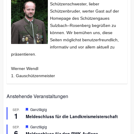
Schützenschwester, lieber
Schützenbruder, werter Gast auf der
Homepage des Schützengaues
Sulzbach–Rosenberg begrüßen zu
können. Wir bemühen uns, diese
Seiten möglichst benutzerfreundlich,
informativ und vor allem aktuell zu
präsentieren.
Werner Wendl
1. Gauschützenmeister
Anstehende Veranstaltungen
H
Ganztägig
SEP.
1
e
Meldeschluss für die Landkreismeisterschaft
r
v
H
Ganztägig
SEP.
o
6
e
r
Meldeschluss für den RWK-Auflage