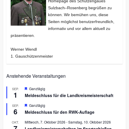
Homepage des Schützengaues
Sulzbach–Rosenberg begrüßen zu
können. Wir bemühen uns, diese
Seiten möglichst benutzerfreundlich,
informativ und vor allem aktuell zu
präsentieren.
Werner Wendl
1. Gauschützenmeister
Anstehende Veranstaltungen
H
Ganztägig
SEP.
1
e
Meldeschluss für die Landkreismeisterschaft
r
v
H
Ganztägig
SEP.
o
6
e
r
Meldeschluss für den RWK-Auflage
r
g
v
e
Mittwoch, 7. Oktober 2026
-
Samstag, 10. Oktober 2026
OKT.
o
h
7
r
Landkreismeisterschaften im Sportschießen