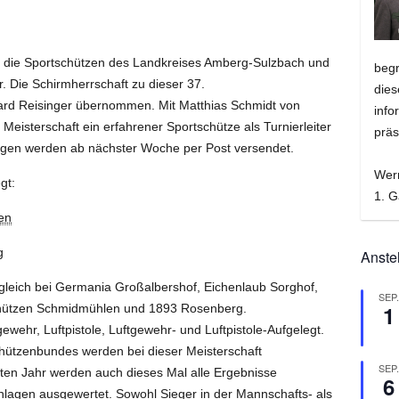
n die Sportschützen des Landkreises Amberg-Sulzbach und
beg
. Die Schirmherrschaft zu dieser 37.
dies
hard Reisinger übernommen. Mit Matthias Schmidt von
info
Meisterschaft ein erfahrener Sportschütze als Turnierleiter
präs
ungen werden ab nächster Woche per Post versendet.
Wer
gt:
1. G
en
g
Anste
gleich bei Germania Großalbershof, Eichenlaub Sorghof,
SEP
1
schützen Schmidmühlen und 1893 Rosenberg.
ewehr, Luftpistole, Luftgewehr- und Luftpistole-Aufgelegt.
hützenbundes werden bei dieser Meisterschaft
SEP
zten Jahr werden auch dieses Mal alle Ergebnisse
6
nlagen ausgewertet. Sowohl Sieger in der Mannschafts- als