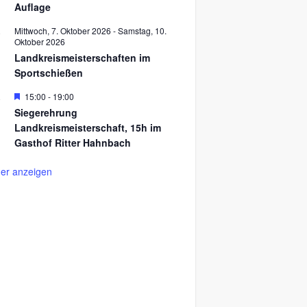
Auflage
h
v
o
o
b
r
Mittwoch, 7. Oktober 2026
-
Samstag, 10.
.
e
g
Oktober 2026
n
e
Landkreismeisterschaften im
h
Sportschießen
o
b
e
H
15:00
-
19:00
.
1
n
e
Siegerehrung
r
Landkreismeisterschaft, 15h im
v
o
Gasthof Ritter Hahnbach
r
g
er anzeigen
e
h
o
b
e
n