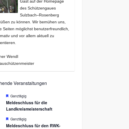
Gast auf der Homepage
des Schützengaues
Sulzbach–Rosenberg
rüßen zu können. Wir bemühen uns,
e Seiten möglichst benutzerfreundlich,
rmativ und vor allem aktuell zu
entieren.
ner Wendl
auschützenmeister
hende Veranstaltungen
H
Ganztägig
.
e
Meldeschluss für die
r
Landkreismeisterschaft
v
o
r
H
Ganztägig
.
g
e
Meldeschluss für den RWK-
e
r