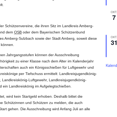
lt.
OKT
7
 der Schützenvereine, die ihren Sitz im Landkreis Amberg-
 und dem
OSB
oder dem Bayerischen Schützenbund
OKT
ses Amberg-Sulzbach sowie der Stadt Amberg, soweit diese
3
 können.
lnen Jahrgangsstufen können der Ausschreibung
örigkeit zu einer Klasse nach dem Alter im Kalenderjahr
Kalend
eisterschaften auch ein Königsschießen für Luftgewehr und
reiskönige per Tiefschuss ermittelt: Landkreisjugendkönig-
, Landkreiskönig-Luftgewehr, Landkreisjugendkönig-
und ein Landkreiskönig im Aufgelegtschießen.
tet, wird kein Startgeld erhoben. Deshalb bittet die
lche Schützinnen und Schützen zu melden, die auch
Start gehen. Die Ausschreibung wird Anfang Juli an alle