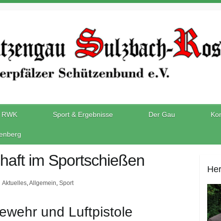
RWK
Sport & Ergebnisse
Der Gau
Kon
enberg
haft im Sportschießen
Her
Aktuelles
,
Allgemein
,
Sport
gewehr und Luftpistole