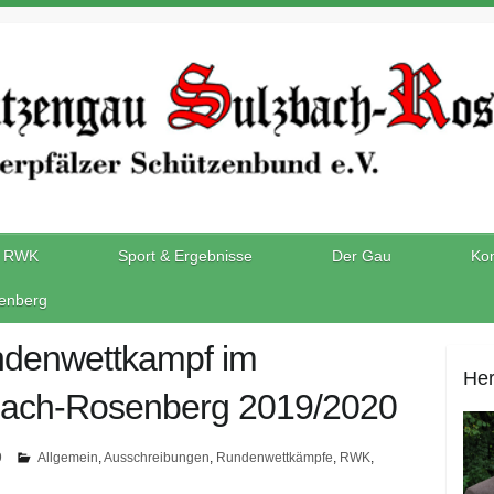
RWK
Sport & Ergebnisse
Der Gau
Kon
enberg
ndenwettkampf im
Her
bach-Rosenberg 2019/2020
9
Allgemein
,
Ausschreibungen
,
Rundenwettkämpfe
,
RWK
,