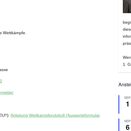
beg
dies
re Wettkämpfe.
info
präs
Wer
1. G
lasse
0
Anste
emelder
SEP
1
EU!!):
Anleitung Wettkampfprotokoll (Auswerteformular
SEP
6