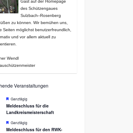
Gast auf der Homepage
des Schützengaues
Sulzbach–Rosenberg
rüßen zu können. Wir bemühen uns,
e Seiten möglichst benutzerfreundlich,
rmativ und vor allem aktuell zu
entieren.
ner Wendl
auschützenmeister
hende Veranstaltungen
H
Ganztägig
.
e
Meldeschluss für die
r
Landkreismeisterschaft
v
o
r
H
Ganztägig
.
g
e
Meldeschluss für den RWK-
e
r