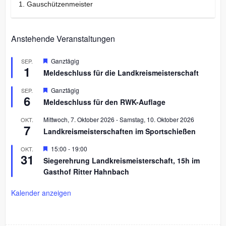
1. Gauschützenmeister
Anstehende Veranstaltungen
H
Ganztägig
SEP.
1
e
Meldeschluss für die Landkreismeisterschaft
r
v
H
Ganztägig
SEP.
o
6
e
r
Meldeschluss für den RWK-Auflage
r
g
v
e
Mittwoch, 7. Oktober 2026
-
Samstag, 10. Oktober 2026
OKT.
o
h
7
r
Landkreismeisterschaften im Sportschießen
o
g
b
e
H
15:00
-
19:00
OKT.
e
h
31
e
n
Siegerehrung Landkreismeisterschaft, 15h im
o
r
b
Gasthof Ritter Hahnbach
v
e
o
n
r
Kalender anzeigen
g
e
h
o