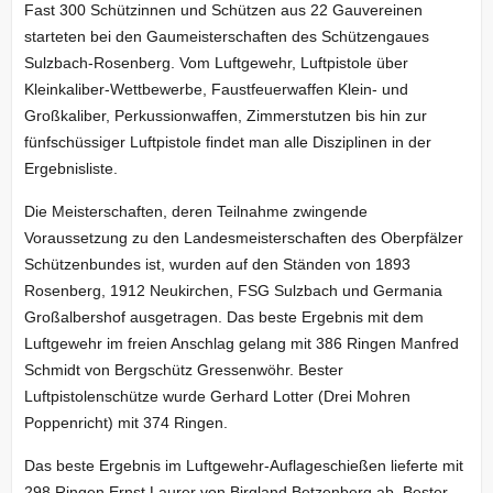
Fast 300 Schützinnen und Schützen aus 22 Gauvereinen
starteten bei den Gaumeisterschaften des Schützengaues
Sulzbach-Rosenberg.
Vom Luftgewehr, Luftpistole über
Kleinkaliber-Wettbewerbe, Faustfeuerwaffen Klein- und
Großkaliber, Perkussionwaffen, Zimmerstutzen bis hin zur
fünfschüssiger Luftpistole findet man alle Disziplinen in der
Ergebnisliste.
Die Meisterschaften, deren Teilnahme zwingende
Voraussetzung zu den Landesmeisterschaften des Oberpfälzer
Schützenbundes ist, wurden auf den Ständen von 1893
Rosenberg, 1912 Neukirchen, FSG Sulzbach und Germania
Großalbershof ausgetragen. Das beste Ergebnis mit dem
Luftgewehr im freien Anschlag gelang mit 386 Ringen Manfred
Schmidt von Bergschütz Gressenwöhr. Bester
Luftpistolenschütze wurde Gerhard Lotter (Drei Mohren
Poppenricht) mit 374 Ringen.
Das beste Ergebnis im Luftgewehr-Auflageschießen lieferte mit
298 Ringen Ernst Laurer von Birgland Betzenberg ab. Bester