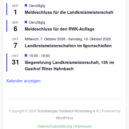
H
Ganztägig
SEP.
1
e
Meldeschluss für die Landkreismeisterschaft
r
v
H
Ganztägig
SEP.
o
6
e
r
Meldeschluss für den RWK-Auflage
r
g
v
e
Mittwoch, 7. Oktober 2026
-
Samstag, 10. Oktober 2026
OKT.
o
h
7
r
Landkreismeisterschaften im Sportschießen
o
g
b
e
H
15:00
-
19:00
OKT.
e
h
31
e
n
Siegerehrung Landkreismeisterschaft, 15h im
o
r
b
Gasthof Ritter Hahnbach
v
e
o
n
r
Kalender anzeigen
g
e
h
o
b
e
n
Copyright © 2026
Schützengau Sulzbach-Rosenberg e.V.
| Powered by
WordPress
Datenschutzerklärung
|
Impressum