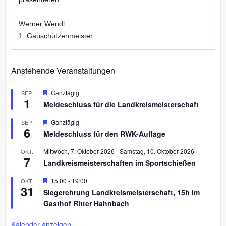
Werner Wendl
1. Gauschützenmeister
Anstehende Veranstaltungen
H
Ganztägig
SEP.
1
e
Meldeschluss für die Landkreismeisterschaft
r
v
H
Ganztägig
SEP.
o
6
e
r
Meldeschluss für den RWK-Auflage
r
g
v
e
Mittwoch, 7. Oktober 2026
-
Samstag, 10. Oktober 2026
OKT.
o
h
7
r
Landkreismeisterschaften im Sportschießen
o
g
b
e
H
15:00
-
19:00
OKT.
e
h
31
e
n
Siegerehrung Landkreismeisterschaft, 15h im
o
r
b
Gasthof Ritter Hahnbach
v
e
o
n
r
Kalender anzeigen