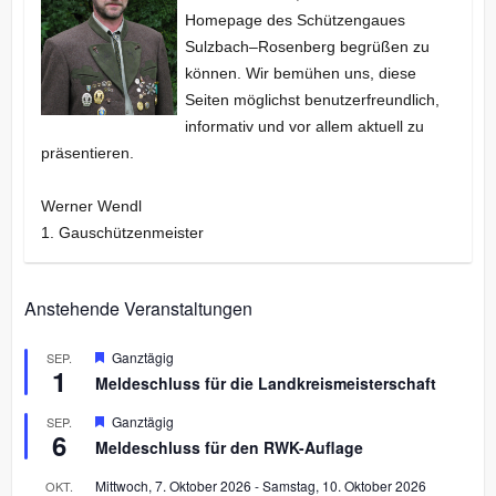
Homepage des Schützengaues
Sulzbach–Rosenberg begrüßen zu
können. Wir bemühen uns, diese
Seiten möglichst benutzerfreundlich,
informativ und vor allem aktuell zu
präsentieren.
Werner Wendl
1. Gauschützenmeister
Anstehende Veranstaltungen
H
Ganztägig
SEP.
1
e
Meldeschluss für die Landkreismeisterschaft
r
v
H
Ganztägig
SEP.
o
6
e
r
Meldeschluss für den RWK-Auflage
r
g
v
e
Mittwoch, 7. Oktober 2026
-
Samstag, 10. Oktober 2026
OKT.
o