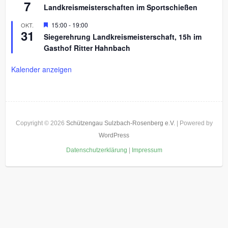
h
7
r
Landkreismeisterschaften im Sportschießen
o
g
b
e
H
15:00
-
19:00
OKT.
e
h
31
e
n
Siegerehrung Landkreismeisterschaft, 15h im
o
r
b
Gasthof Ritter Hahnbach
v
e
o
n
r
Kalender anzeigen
g
e
h
o
b
e
n
Copyright © 2026
Schützengau Sulzbach-Rosenberg e.V.
| Powered by
WordPress
Datenschutzerklärung
|
Impressum