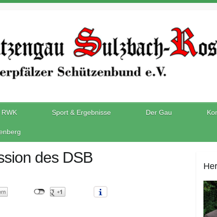
RWK
Sport & Ergebnisse
Der Gau
Kon
enberg
ssion des DSB
Her