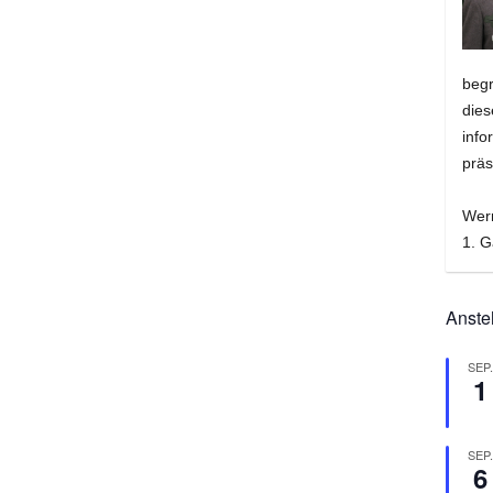
beg
dies
info
präs
Wer
1. G
Anste
SEP
1
SEP
6