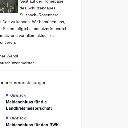
Gast auf der Homepage
des Schützengaues
Sulzbach–Rosenberg
rüßen zu können. Wir bemühen uns,
e Seiten möglichst benutzerfreundlich,
rmativ und vor allem aktuell zu
entieren.
ner Wendl
auschützenmeister
hende Veranstaltungen
H
Ganztägig
.
e
Meldeschluss für die
r
Landkreismeisterschaft
v
o
r
H
Ganztägig
.
g
e
Meldeschluss für den RWK-
e
r