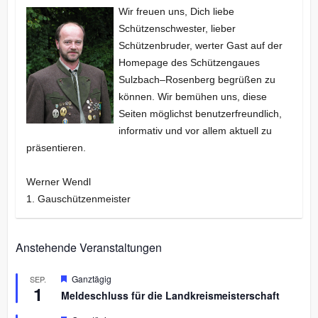
Wir freuen uns, Dich liebe
Schützenschwester, lieber
Schützenbruder, werter Gast auf der
Homepage des Schützengaues
Sulzbach–Rosenberg begrüßen zu
können. Wir bemühen uns, diese
Seiten möglichst benutzerfreundlich,
informativ und vor allem aktuell zu
präsentieren.
Werner Wendl
1. Gauschützenmeister
Anstehende Veranstaltungen
H
Ganztägig
SEP.
1
e
Meldeschluss für die Landkreismeisterschaft
r
v