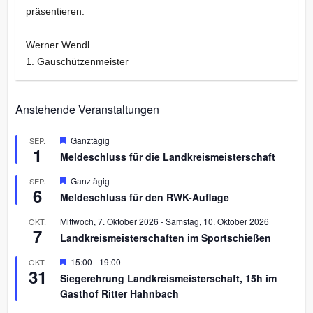
präsentieren.
Werner Wendl
1. Gauschützenmeister
Anstehende Veranstaltungen
H
Ganztägig
SEP.
1
e
Meldeschluss für die Landkreismeisterschaft
r
v
H
Ganztägig
SEP.
o
6
e
r
Meldeschluss für den RWK-Auflage
r
g
v
e
Mittwoch, 7. Oktober 2026
-
Samstag, 10. Oktober 2026
OKT.
o
h
7
r
Landkreismeisterschaften im Sportschießen
o
g
b
e
H
15:00
-
19:00
OKT.
e
h
31
e
n
Siegerehrung Landkreismeisterschaft, 15h im
o
r
b
Gasthof Ritter Hahnbach
v
e
o